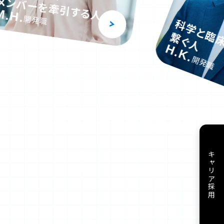
繋ぐ人
H.K.
開発職
品質を
「作り込む
K.F.
製造技術
キャリア採用