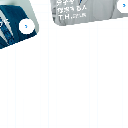
成長する人
研究職
T.Y.