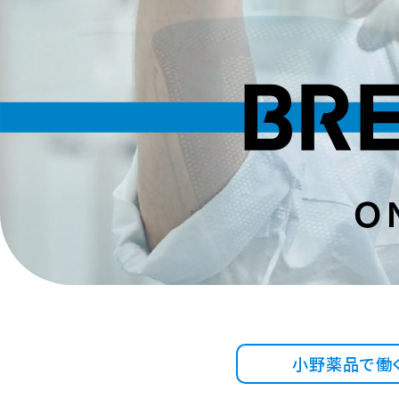
小野薬品で
働