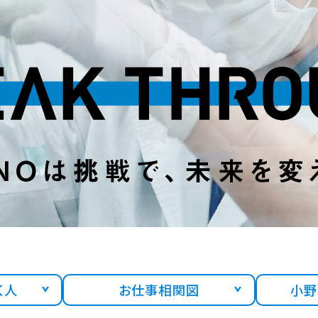
く人
お仕事
相関図
小野